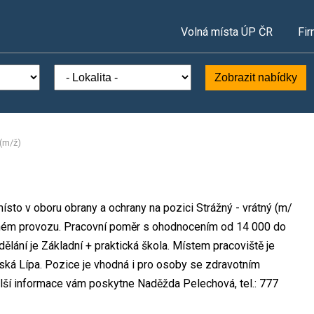
Volná místa ÚP ČR
Fir
Zobrazit nabídky
 (m/ž)
 místo v oboru obrany a ochrany na pozici Strážný - vrátný (m/
ném provozu. Pracovní poměr s ohodnocením od 14 000 do
lání je Základní + praktická škola. Místem pracoviště je
Česká Lípa. Pozice je vhodná i pro osoby se zdravotním
lší informace vám poskytne Naděžda Pelechová, tel.: 777