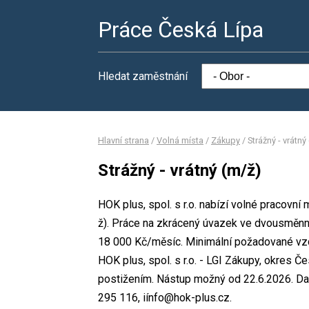
Práce Česká Lípa
Hledat zaměstnání
Hlavní strana
/
Volná místa
/
Zákupy
/
Strážný - vrátný
Strážný - vrátný (m/ž)
HOK plus, spol. s r.o. nabízí volné pracovní
ž). Práce na zkrácený úvazek ve dvousměn
18 000 Kč/měsíc. Minimální požadované vzdě
HOK plus, spol. s r.o. - LGI Zákupy, okres 
postižením. Nástup možný od 22.6.2026. Da
295 116, iínfo@hok-plus.cz.