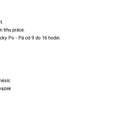
t.
 trhu práce.
cky Po - Pá od 9 do 16 hodin.
měsíc
úvazek