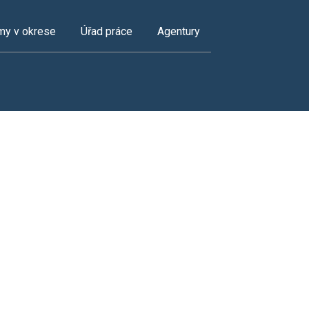
my v okrese
Úřad práce
Agentury