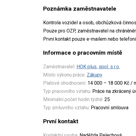
Poznámka zaměstnavatele
Kontrola vozidel a osob, obchůzková činnos
Pouze pro OZP, zaměstnavatel na chráněném
První kontakt pouze e-mailem nebo telefoni
Informace o pracovním místě
Zaměstnavatel:
HOK plus, spol. s r.o.
Místo výkonu práce:
Zákupy
Platové ohodnocení:
14 000 – 18 000 Kč / 
Typ pracovního vztahu:
Práce na zkrácený 
Minimální počet hodin týdně:
25
Typ smluvního vztahu:
Pracovní smlouva
První kontakt
Kontaktní osoba:
Naděžda Pelechová