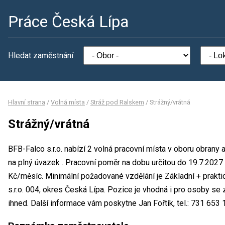
Práce Česká Lípa
Hledat zaměstnání
Hlavní strana
/
Volná místa
/
Stráž pod Ralskem
/
Strážný/vrátná
Strážný/vrátná
BFB-Falco s.r.o. nabízí 2 volná pracovní místa v oboru obrany 
na plný úvazek . Pracovní poměr na dobu určitou do 19.7.20
Kč/měsíc. Minimální požadované vzdělání je Základní + prakti
s.r.o. 004, okres Česká Lípa. Pozice je vhodná i pro osoby s
ihned. Další informace vám poskytne Jan Fořtík, tel.: 731 653 