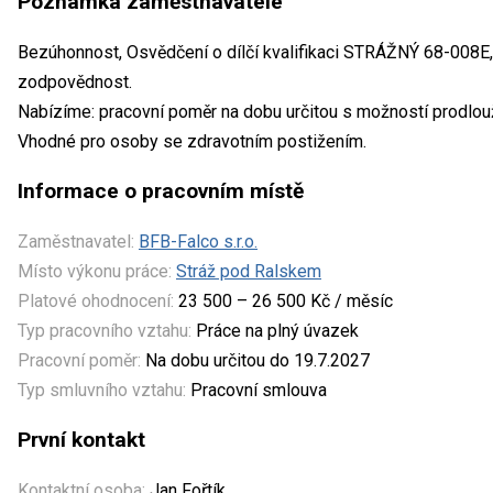
Poznámka zaměstnavatele
Bezúhonnost, Osvědčení o dílčí kvalifikaci STRÁŽNÝ 68-008E,
zodpovědnost.
Nabízíme: pracovní poměr na dobu určitou s možností prodlou
Vhodné pro osoby se zdravotním postižením.
Informace o pracovním místě
Zaměstnavatel:
BFB-Falco s.r.o.
Místo výkonu práce:
Stráž pod Ralskem
Platové ohodnocení:
23 500 – 26 500 Kč / měsíc
Typ pracovního vztahu:
Práce na plný úvazek
Pracovní poměr:
Na dobu určitou do 19.7.2027
Typ smluvního vztahu:
Pracovní smlouva
První kontakt
Kontaktní osoba:
Jan Fořtík