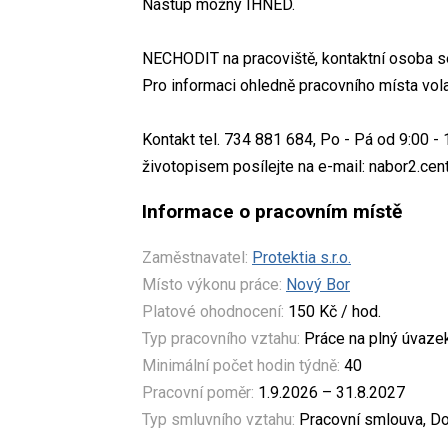
Nástup možný IHNED.
NECHODIT na pracoviště, kontaktní osoba s
Pro informaci ohledně pracovního místa vola
Kontakt tel. 734 881 684, Po - Pá od 9:00 
životopisem posílejte na e-mail: nabor2.ce
Informace o pracovním místě
Zaměstnavatel:
Protektia s.r.o.
Místo výkonu práce:
Nový Bor
Platové ohodnocení:
150 Kč / hod.
Typ pracovního vztahu:
Práce na plný úvaze
Minimální počet hodin týdně:
40
Pracovní poměr:
1.9.2026 – 31.8.2027
Typ smluvního vztahu:
Pracovní smlouva, Do