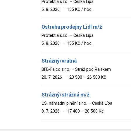
Protektia s.r.o. – Česká Lípa
5. 8. 2026
·
155 Kč / hod.
Ostraha prodejny Lidl m/ž
Protektia s.r.o. – Česká Lípa
5. 8. 2026
·
155 Kč / hod.
Strážný/vrátná
BFB-Falco s.r.o. – Stráž pod Ralskem
20. 7. 2026
·
23 500 – 26 500 Kč
Strážný/strážná m/ž
ČS, náhradní plnění s.r.o. – Česká Lípa
8. 7. 2026
·
17 400 – 20 500 Kč