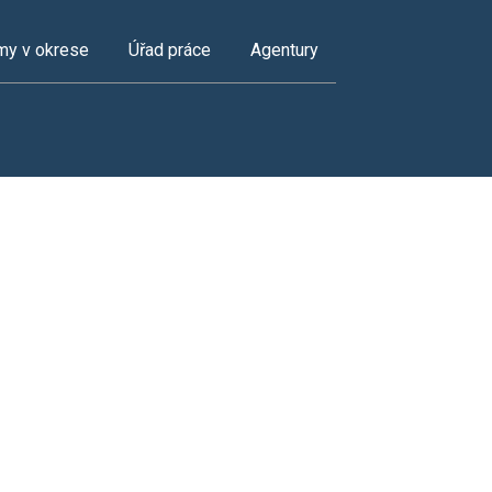
my v okrese
Úřad práce
Agentury