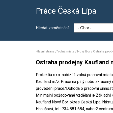
Práce Česká Lípa
Hledat zaměstnání
Hlavní strana
/
Volná místa
/
Nový Bor
/
Ostraha prod
Ostraha prodejny Kaufland 
Protektia s.r.o. nabízí 2 volná pracovní mís
Kaufland m/ž. Práce na plný nebo zkrácený
provedení práce/Dohoda o pracovní činnost
Minimální požadované vzdělání je Základní + 
Kaufland Nový Bor, okres Česká Lípa. Nást
Hanušová, tel.: 734 881 684, nabor2.centrum