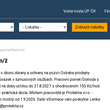
Volná místa ÚP ČR
Fir
Zobrazit nabídky
ejny Kaufland m/ž
m/ž
ta v oboru obrany a ochrany na pozici Ostraha prodejny
 úvazek v turnusových službách. Pracovní poměr/Dohoda o
i na dobu určitou do 31.8.2027 s ohodnocením 150 Kč/hod.
praktická škola. Místem pracoviště je Protektia s.r.o. -
up možný od 1.9.2026. Další informace vám poskytne Lenka
@protektia.cz.