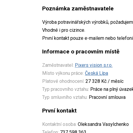
Poznámka zaměstnavatele
Výroba potravinářských výrobků, požadujem
Vhodné i pro cizince.
První kontakt pouze e-mailem nebo telefon
Informace o pracovním místě
Zaměstnavatel:
Pixers vision s.r.o.
Místo výkonu práce:
Česká Lípa
Platové ohodnocení:
27 328 Kč / měsíc
Typ pracovního vztahu:
Práce na plný úvaze
Typ smluvního vztahu:
Pracovní smlouva
První kontakt
Kontaktní osoba:
Oleksandra Vasylchenko
Telefon:
737 598 363