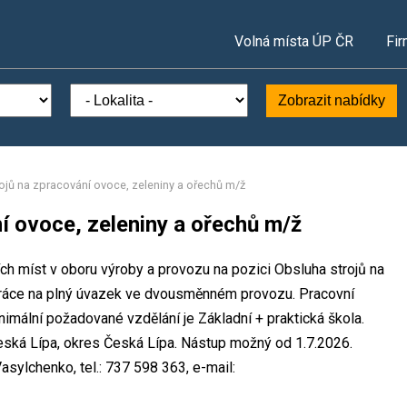
Volná místa ÚP ČR
Fir
Zobrazit nabídky
ojů na zpracování ovoce, zeleniny a ořechů m/ž
í ovoce, zeleniny a ořechů m/ž
ních míst v oboru výroby a provozu na pozici Obsluha strojů na
Práce na plný úvazek ve dvousměnném provozu. Pracovní
mální požadované vzdělání je Základní + praktická škola.
 Česká Lípa, okres Česká Lípa. Nástup možný od 1.7.2026.
sylchenko, tel.: 737 598 363, e-mail: