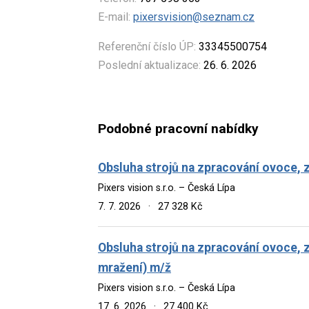
E-mail:
pixersvision@seznam.cz
Referenční číslo ÚP:
33345500754
Poslední aktualizace:
26. 6. 2026
Podobné pracovní nabídky
Obsluha strojů na zpracování ovoce, 
Pixers vision s.r.o. – Česká Lípa
7. 7. 2026
·
27 328 Kč
Obsluha strojů na zpracování ovoce, 
mražení) m/ž
Pixers vision s.r.o. – Česká Lípa
17. 6. 2026
·
27 400 Kč