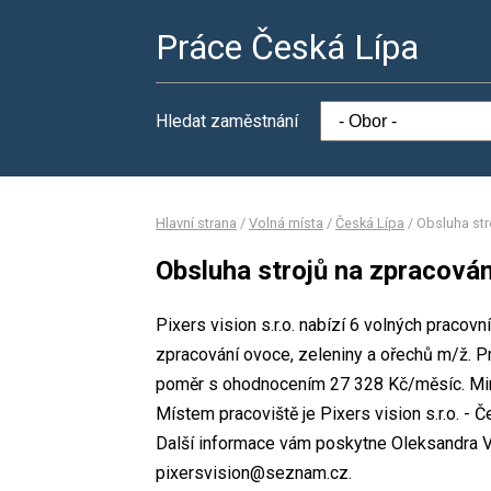
Práce Česká Lípa
Hledat zaměstnání
Hlavní strana
/
Volná místa
/
Česká Lípa
/
Obsluha str
Obsluha strojů na zpracován
Pixers vision s.r.o. nabízí 6 volných pracov
zpracování ovoce, zeleniny a ořechů m/ž. 
poměr s ohodnocením 27 328 Kč/měsíc. Mini
Místem pracoviště je Pixers vision s.r.o. -
Další informace vám poskytne Oleksandra Va
pixersvision@seznam.cz.