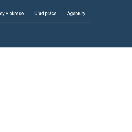
my v okrese
Úřad práce
Agentury