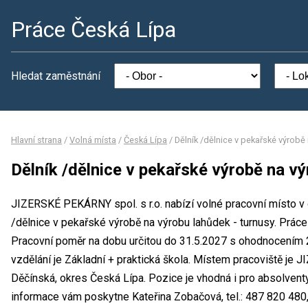
Práce Česká Lípa
Hledat zaměstnání
Hlavní strana
/
Volná místa
/
Česká Lípa
/
Dělník /dělnice v pekařské výrobě
Dělník /dělnice v pekařské výrobě na vý
JIZERSKÉ PEKÁRNY spol. s r.o. nabízí volné pracovní místo v 
/dělnice v pekařské výrobě na výrobu lahůdek - turnusy. Práce
Pracovní poměr na dobu určitou do 31.5.2027 s ohodnocením
vzdělání je Základní + praktická škola. Místem pracoviště je 
Děčínská, okres Česká Lípa. Pozice je vhodná i pro absolvent
informace vám poskytne Kateřina Zobačová, tel.: 487 820 480