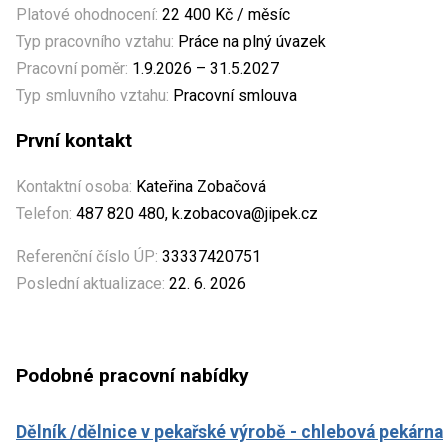
Platové ohodnocení:
22 400 Kč / měsíc
Typ pracovního vztahu:
Práce na plný úvazek
Pracovní poměr:
1.9.2026 – 31.5.2027
Typ smluvního vztahu:
Pracovní smlouva
První kontakt
Kontaktní osoba:
Kateřina Zobačová
Telefon:
487 820 480, k.zobacova@jipek.cz
Referenční číslo ÚP:
33337420751
Poslední aktualizace:
22. 6. 2026
Podobné pracovní nabídky
Dělník /dělnice v pekařské výrobě - chlebová pekárna