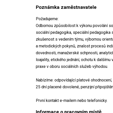
Poznámka zaměstnavatele
Požadujeme:
Odbornou způsobilost k výkonu povolání soc
sociální pedagogika, speciální pedagogika s
zkušenost s vedením týmu, výbornou orientac
a metodických pokynů, znalost procesů indiv
dovednosti, manažerské schpnosti, analytic
loajality, etického jednání, ochotu k dalším
praxe v oboru sociálních služeb výhodou.
Nabízíme: odpovídající platové ohodnocení, 
25 dní placené dovolené, penzijní připojišt
První kontakt e-mailem nebo telefonicky.
Informace o pracovním místě