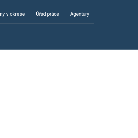
my v okrese
Úřad práce
Agentury