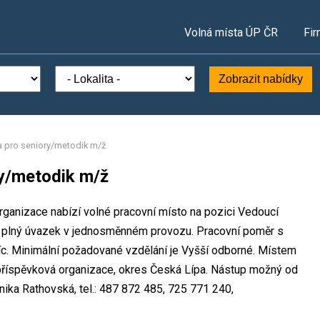
Volná místa ÚP ČR
Fir
Zobrazit nabídky
 pro seniory/metodik m/ž
y/metodik m/ž
rganizace nabízí volné pracovní místo na pozici Vedoucí
 plný úvazek v jednosměnném provozu. Pracovní poměr s
. Minimální požadované vzdělání je Vyšší odborné. Místem
 příspěvková organizace, okres Česká Lípa. Nástup možný od
ika Rathovská, tel.: 487 872 485, 725 771 240,