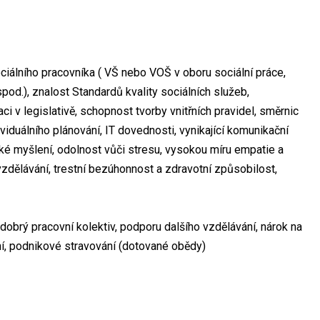
iálního pracovníka ( VŠ nebo VOŠ v oboru sociální práce,
pod.), znalost Standardů kvality sociálních služeb,
i v legislativě, schopnost tvorby vnitřních pravidel, směrnic
iduálního plánování, IT dovednosti, vynikající komunikační
ké myšlení, odolnost vůči stresu, vysokou míru empatie a
u vzdělávání, trestní bezúhonnost a zdravotní způsobilost,
dobrý pracovní kolektiv, podporu dalšího vzdělávání, nárok na
ění, podnikové stravování (dotované obědy)