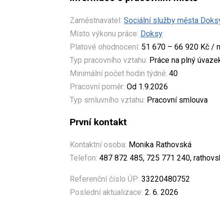
Zaměstnavatel:
Sociální služby města Doks
Místo výkonu práce:
Doksy
Platové ohodnocení:
51 670 – 66 920 Kč / 
Typ pracovního vztahu:
Práce na plný úvaze
Minimální počet hodin týdně:
40
Pracovní poměr:
Od 1.9.2026
Typ smluvního vztahu:
Pracovní smlouva
První kontakt
Kontaktní osoba:
Monika Rathovská
Telefon:
487 872 485, 725 771 240, rathov
Referenční číslo ÚP:
33220480752
Poslední aktualizace:
2. 6. 2026