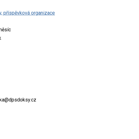
y, příspěvková organizace
měsíc
k
ska@dpsdoksy.cz