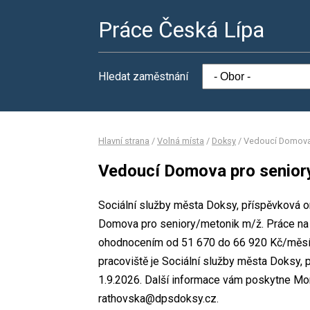
Práce Česká Lípa
Hledat zaměstnání
Hlavní strana
/
Volná místa
/
Doksy
/
Vedoucí Domova
Vedoucí Domova pro senior
Sociální služby města Doksy, příspěvková o
Domova pro seniory/metonik m/ž. Práce na
ohodnocením od 51 670 do 66 920 Kč/měsíc
pracoviště je Sociální služby města Doksy,
1.9.2026. Další informace vám poskytne Mon
rathovska@dpsdoksy.cz.