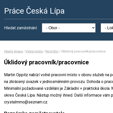
Práce Česká Lípa
Hledat zaměstnání
Hlavní strana
/
Volná místa
/
Nový Bor
/
Úklidový pracovník/pracovnice
Úklidový pracovník/pracovnice
Martin Oppitz nabízí volné pracovní místo v oboru služeb na 
na zkrácený úvazek v jednosměnném provozu. Dohoda o praco
Minimální požadované vzdělání je Základní + praktická škola. 
okres Česká Lípa. Nástup možný ihned. Další informace vám po
crystalmmo@seznam.cz.