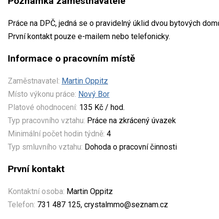
Poznámka zaměstnavatele
Práce na DPČ, jedná se o pravidelný úklid dvou bytových domů
První kontakt pouze e-mailem nebo telefonicky.
Informace o pracovním místě
Zaměstnavatel:
Martin Oppitz
Místo výkonu práce:
Nový Bor
Platové ohodnocení:
135 Kč / hod.
Typ pracovního vztahu:
Práce na zkrácený úvazek
Minimální počet hodin týdně:
4
Typ smluvního vztahu:
Dohoda o pracovní činnosti
První kontakt
Kontaktní osoba:
Martin Oppitz
Telefon:
731 487 125, crystalmmo@seznam.cz