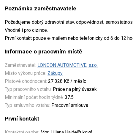
Poznámka zaměstnavatele
Požadujeme dobrý zdravotní stav, odpovědnost, samostatnost, f
Vhodné i pro cizince.
První kontakt pouze e-mailem nebo telefonicky od 6 do 12 ho
Informace o pracovním místě
Zaměstnavatel:
LONDON AUTOMOTIVE, s.r.o.
Místo výkonu práce:
Zákupy
Platové ohodnocení:
27 328 Kč / měsíc
Typ pracovního vztahu:
Práce na plný úvazek
Minimální počet hodin týdně:
37.5
Typ smluvního vztahu:
Pracovní smlouva
První kontakt
Kontaktní osoba:
Mgr. Liliana Hajdejčuková