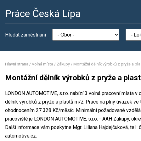
Práce Česká Lípa
Hledat zaměstnání
Hlavní strana
/
Volná místa
/
Zákupy
/
Montážní dělník výrobků z pryže a pl
Montážní dělník výrobků z pryže a plas
LONDON AUTOMOTIVE, s.r.o. nabízí 3 volná pracovní místa v o
dělník výrobků z pryže a plastů m/ž. Práce na plný úvazek v
ohodnocením 27 328 Kč/měsíc. Minimální požadované vzdělání
pracoviště je LONDON AUTOMOTIVE, s.r.o. - AAH Zákupy, okre
Další informace vám poskytne Mgr. Liliana Hajdejčuková, tel.
automotive.cz.