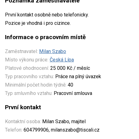
Poznámka zaměstnavatele
První kontakt osobně nebo telefonicky.
Pozice je vhodná i pro cizince.
Informace o pracovním místě
Zaměstnavatel:
Milan Szabo
Místo výkonu práce:
Česká Lípa
Platové ohodnocení:
25 000 Kč / měsíc
Typ pracovního vztahu:
Práce na plný úvazek
Minimální počet hodin týdně:
40
Typ smluvního vztahu:
Pracovní smlouva
První kontakt
Kontaktní osoba:
Milan Szabo, majitel
Telefon:
604799906, milanszabo@tiscali.cz