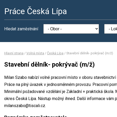
Práce Česká Lípa
Hledat zaměstnání
Hlavní strana
/
Volná místa
/
Česká Lípa
/
Stavební dělník- pokrývač (m/ž)
Stavební dělník- pokrývač (m/ž)
Milan Szabo nabízí volné pracovní místo v oboru stavebnictví 
Práce na plný úvazek v jednosměnném provozu. Pracovní po
Minimální požadované vzdělání je Základní + praktická škola. 
okres Česká Lípa. Nástup možný ihned. Další informace vám p
milanszabo@tiscali.cz.