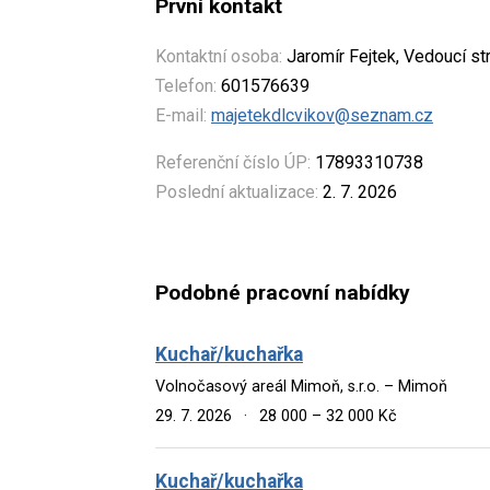
První kontakt
Kontaktní osoba:
Jaromír Fejtek, Vedoucí st
Telefon:
601576639
E-mail:
majetekdlcvikov@seznam.cz
Referenční číslo ÚP:
17893310738
Poslední aktualizace:
2. 7. 2026
Podobné pracovní nabídky
Kuchař/kuchařka
Volnočasový areál Mimoň, s.r.o. – Mimoň
29. 7. 2026
·
28 000 – 32 000 Kč
Kuchař/kuchařka