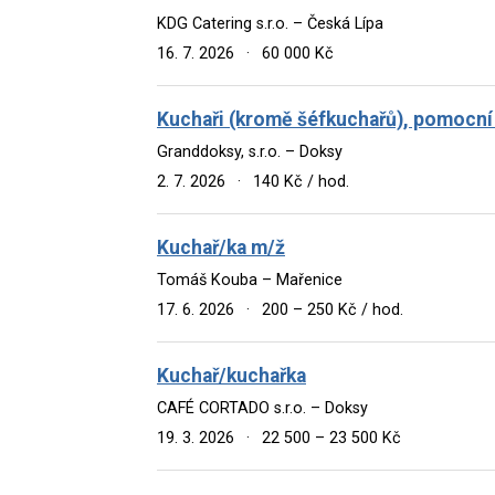
KDG Catering s.r.o. – Česká Lípa
16. 7. 2026
·
60 000 Kč
Kuchaři (kromě šéfkuchařů), pomocní
Granddoksy, s.r.o. – Doksy
2. 7. 2026
·
140 Kč / hod.
Kuchař/ka m/ž
Tomáš Kouba – Mařenice
17. 6. 2026
·
200 – 250 Kč / hod.
Kuchař/kuchařka
CAFÉ CORTADO s.r.o. – Doksy
19. 3. 2026
·
22 500 – 23 500 Kč