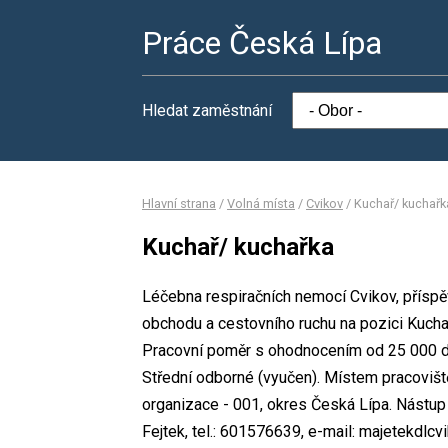
Práce Česká Lípa
Hledat zaměstnání
Hlavní strana
/
Volná místa
/
Cvikov
/
Kuchař/ kuchařk
Kuchař/ kuchařka
Léčebna respiračních nemocí Cvikov, příspě
obchodu a cestovního ruchu na pozici Kuch
Pracovní poměr s ohodnocením od 25 000 d
Střední odborné (vyučen). Místem pracovišt
organizace - 001, okres Česká Lípa. Nástu
Fejtek, tel.: 601576639, e-mail: majetekdl