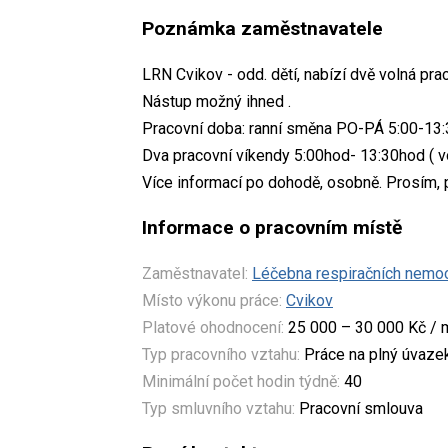
Poznámka zaměstnavatele
LRN Cvikov - odd. dětí, nabízí dvě volná p
Nástup možný ihned .
Pracovní doba: ranní směna PO-PÁ 5:00-13
Dva pracovní víkendy 5:00hod- 13:30hod ( vo
Více informací po dohodě, osobně. Prosím, 
Informace o pracovním místě
Zaměstnavatel:
Léčebna respiračních nemoc
Místo výkonu práce:
Cvikov
Platové ohodnocení:
25 000 – 30 000 Kč / 
Typ pracovního vztahu:
Práce na plný úvaze
Minimální počet hodin týdně:
40
Typ smluvního vztahu:
Pracovní smlouva