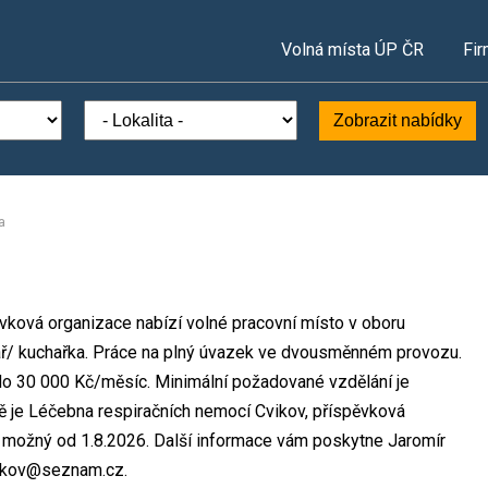
Volná místa ÚP ČR
Fir
Zobrazit nabídky
a
vková organizace nabízí volné pracovní místo v oboru
ař/ kuchařka. Práce na plný úvazek ve dvousměnném provozu.
o 30 000 Kč/měsíc. Minimální požadované vzdělání je
ě je Léčebna respiračních nemocí Cvikov, příspěvková
p možný od 1.8.2026. Další informace vám poskytne Jaromír
cvikov@seznam.cz.