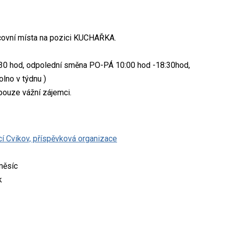
racovní místa na pozici KUCHAŘKA.
:30 hod, odpolední směna PO-PÁ 10:00 hod -18:30hod,
lno v týdnu )
pouze vážní zájemci.
í Cvikov, příspěvková organizace
měsíc
k