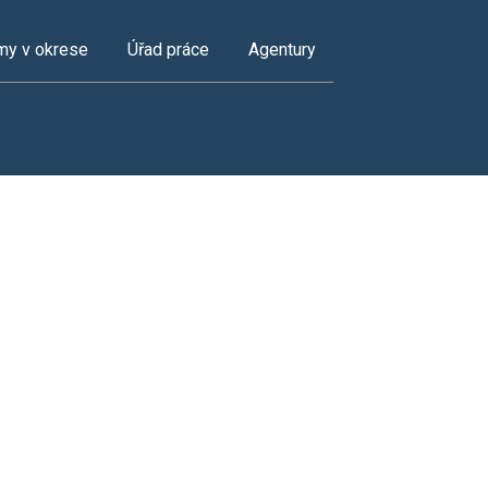
my v okrese
Úřad práce
Agentury