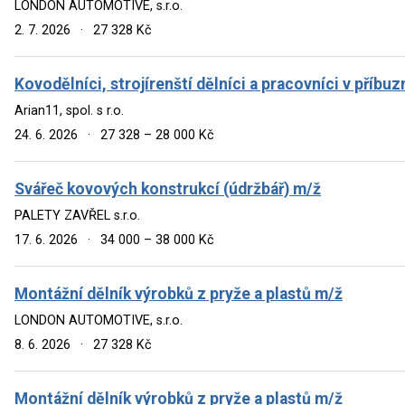
LONDON AUTOMOTIVE, s.r.o.
2. 7. 2026
·
27 328 Kč
Kovodělníci, strojírenští dělníci a pracovníci v příb
Arian11, spol. s r.o.
24. 6. 2026
·
27 328 – 28 000 Kč
Svářeč kovových konstrukcí (údržbář) m/ž
PALETY ZAVŘEL s.r.o.
17. 6. 2026
·
34 000 – 38 000 Kč
Montážní dělník výrobků z pryže a plastů m/ž
LONDON AUTOMOTIVE, s.r.o.
8. 6. 2026
·
27 328 Kč
Montážní dělník výrobků z pryže a plastů m/ž