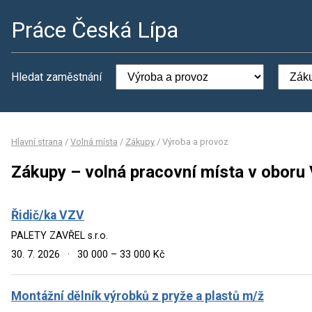
Práce Česká Lípa
Hledat zaměstnání
Hlavní strana
/
Volná místa
/
Zákupy
/
Výroba a provoz
Zákupy – volná pracovní místa v oboru
Řidič/ka VZV
PALETY ZAVŘEL s.r.o.
30. 7. 2026
·
30 000 – 33 000 Kč
Montážní dělník výrobků z pryže a plastů m/ž