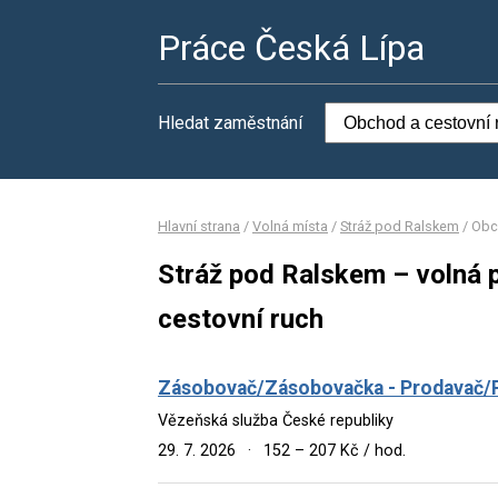
Práce Česká Lípa
Hledat zaměstnání
Hlavní strana
/
Volná místa
/
Stráž pod Ralskem
/
Obc
Stráž pod Ralskem – volná 
cestovní ruch
Zásobovač/Zásobovačka - Prodavač/
Vězeňská služba České republiky
29. 7. 2026
·
152 – 207 Kč / hod.