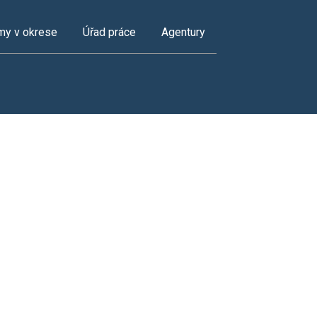
my v okrese
Úřad práce
Agentury