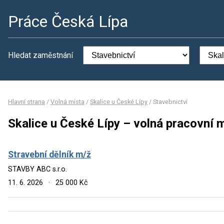
Práce Česká Lípa
Hledat zaměstnání
Hlavní strana
/
Volná místa
/
Skalice u České Lípy
/
Stavebnictví
Skalice u České Lípy – volná pracovní 
Stravební dělník m/ž
STAVBY ABC s.r.o.
11. 6. 2026
·
25 000 Kč