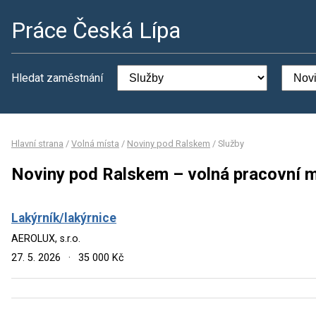
Práce Česká Lípa
Hledat zaměstnání
Hlavní strana
/
Volná místa
/
Noviny pod Ralskem
/
Služby
Noviny pod Ralskem – volná pracovní m
Lakýrník/lakýrnice
AEROLUX, s.r.o.
27. 5. 2026
·
35 000 Kč