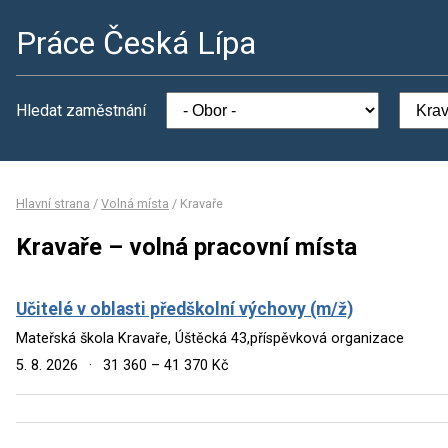
Práce Česká Lípa
Hledat zaměstnání
Hlavní strana
/
Volná místa
/
Kravaře
Kravaře – volná pracovní místa
Učitelé v oblasti předškolní výchovy (m/ž)
Mateřská škola Kravaře, Úštěcká 43,příspěvková organizace
5. 8. 2026
·
31 360 – 41 370 Kč