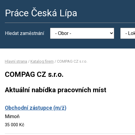
Práce Česká Lípa
Hledat zaměstnání
Hlavní strana
/
Katalog firem
/
COMPAG CZ s.r.o.
COMPAG CZ s.r.o.
Aktuální nabídka pracovních míst
Obchodní zástupce (m/ž)
Mimoň
35 000 Kč