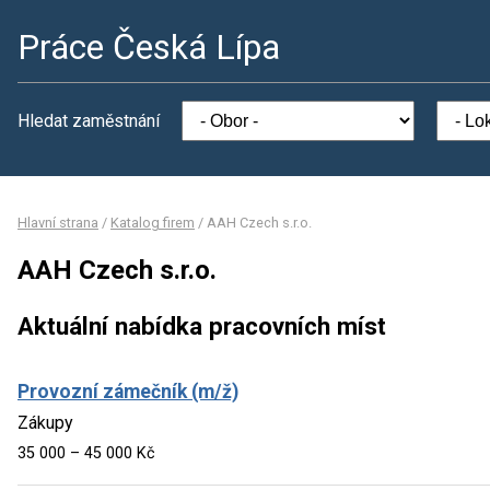
Práce Česká Lípa
Hledat zaměstnání
Hlavní strana
/
Katalog firem
/
AAH Czech s.r.o.
AAH Czech s.r.o.
Aktuální nabídka pracovních míst
Provozní zámečník (m/ž)
Zákupy
35 000 – 45 000 Kč