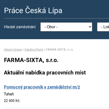
Práce Česká Lípa
Hledat zaměstnání
Hlavní strana
/
Katalog firem
/
FARMA-SIXTA, s.r.o.
FARMA-SIXTA, s.r.o.
Aktuální nabídka pracovních míst
Pomocný pracovník v zemědělství m/ž
Tuhaň
22 400 Kč