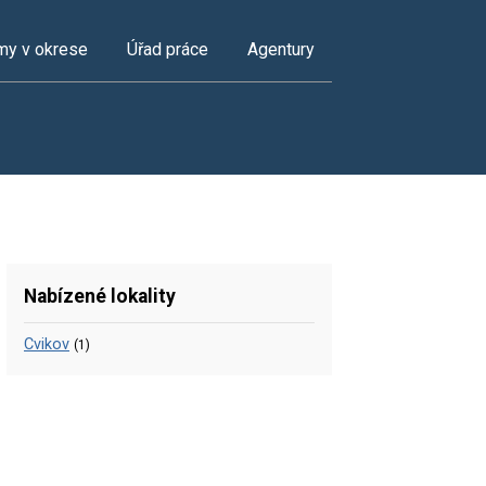
my v okrese
Úřad práce
Agentury
Nabízené lokality
Cvikov
(1)