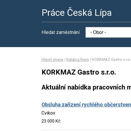
Práce Česká Lípa
Hledat zaměstnání
Hlavní strana
/
Katalog firem
/
KORKMAZ Gastro s.r.o.
KORKMAZ Gastro s.r.o.
Aktuální nabídka pracovních m
Obsluha zařízení rychlého občerstven
Cvikov
23 000 Kč