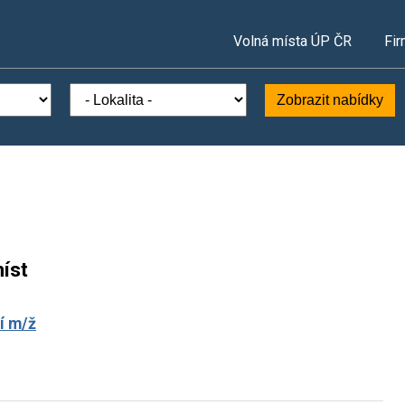
Volná místa ÚP ČR
Fir
Zobrazit nabídky
íst
í m/ž