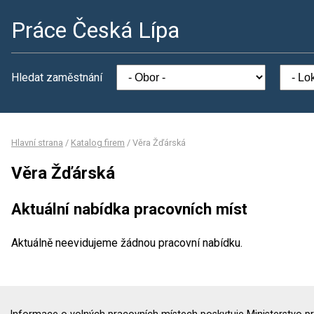
Práce Česká Lípa
Hledat zaměstnání
Hlavní strana
/
Katalog firem
/
Věra Žďárská
Věra Žďárská
Aktuální nabídka pracovních míst
Aktuálně neevidujeme žádnou pracovní nabídku.