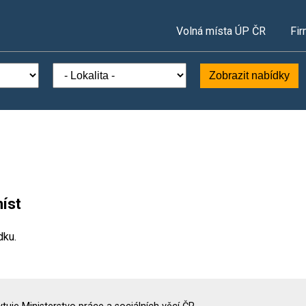
Volná místa ÚP ČR
Fir
Zobrazit nabídky
íst
dku.