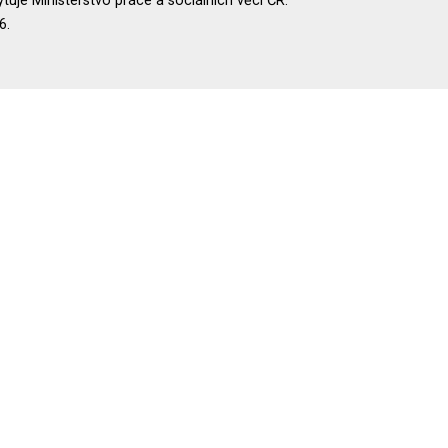
uje Ministerstvo práce a sociálních věcí ČR.
6.