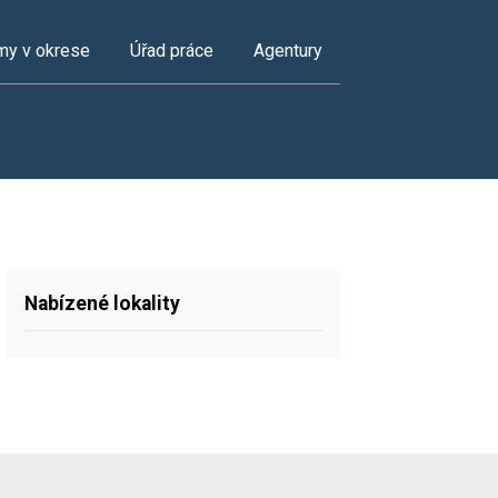
my v okrese
Úřad práce
Agentury
Nabízené lokality